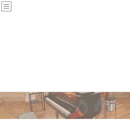
コ
ナ
ン
ビ
テ
ゲ
ン
ー
ツ
シ
へ
ョ
那覇空港・平和演奏プロ
ス
ン
キ
に
ジェクト
ッ
移
プ
動
～沖縄から世界へ、音楽で届ける「平和の鼓
動」～