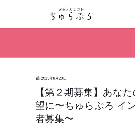
コ
ナ
ン
ビ
テ
ゲ
ン
ー
ツ
シ
へ
ョ
ス
ン
キ
に
ッ
移
プ
動
2025年8月23日
【第２期募集】あなた
望に〜ちゅらぷろ イ
者募集〜